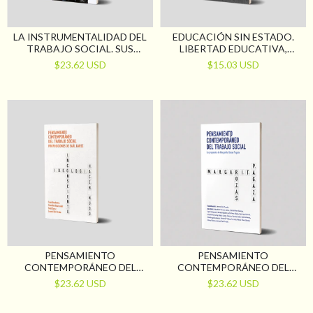
LA INSTRUMENTALIDAD DEL
EDUCACIÓN SIN ESTADO.
TRABAJO SOCIAL. SUS
LIBERTAD EDUCATIVA,
DETERMINACIONES SOCIO-
MERCADO Y DESIGUALDAD.
$23.62 USD
$15.03 USD
HISTÓRICAS Y SUS
CLAVES PARA PENSAR LA LEY
RACIONALIDADES
DE LIBERTAD EDUCATIVA
PENSAMIENTO
PENSAMIENTO
CONTEMPORÁNEO DEL
CONTEMPORÁNEO DEL
TRABAJO SOCIAL.
TRABAJO SOCIAL. LA
$23.62 USD
$23.62 USD
PROPOSICIONES DE SAÚL
PROPUESTA DE MARGARITA
KARSZ
ROZAS PAGAZA