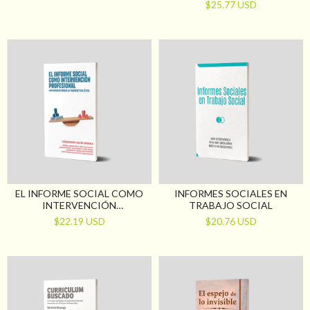
FUNDAMENTALES PARA LA
$25.77 USD
FORMACIÓN Y EL EJERCICIO
PROFESIONAL
EL INFORME SOCIAL COMO
INFORMES SOCIALES EN
INTERVENCIÓN
TRABAJO SOCIAL
PROFESIONAL. UNA MIRADA
$22.19 USD
$20.76 USD
DESDE LA PERSPECTIVA
ÉTICA