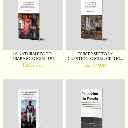
LA NATURALEZA DEL
TERCER SECTOR Y
TRABAJO SOCIAL. UN
CUESTIÓN SOCIAL. CRÍTICA
ENSAYO SOBRE SU GÉNESIS,
AL PATRÓN EMERGENTE DE
$23.62 USD
$25.77 USD
LA “ESPECIFICIDAD” Y SU
INTERVENCIÓN SOCIAL
REPRODUCCIÓN