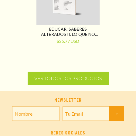
EDUCAR: SABERES
ALTERADOS II. LO QUE NO
TIENE CIERRE
$25.77 USD
VER TODOS LOS PRODUCTOS
NEWSLETTER
REDES SOCIALES