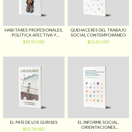
HABITARES PROFESIONALES,
QUEHACERES DEL TRABAJO
POLÍTICA AFECTIVA Y
SOCIAL CONTEMPORÁNEO
CONSTRUCCIÓN DE LO
$32.93 USD
$23.62 USD
PÚBLICO EN TRABAJO
SOCIAL
EL PAÍS DE LOS GURISES
EL INFORME SOCIAL.
ORIENTACIONES
$20.76 USD