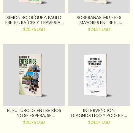
SIMÓN RODRÍGUEZ, PAULO
SOBERANAS. MUJERES
FREIRE. RAÍCES Y TRAVESÍAS
MAYORES ENTRE EL
DE LA EDUCACIÓN POPULAR
DISCURSO SANITARIO Y LA
$20.76 USD
$24.34 USD
EDUCACIÓN SEXUAL
INTEGRAL
EL FUTURO DE ENTRE RÍOS
INTERVENCIÓN,
NO SE ESPERA, SE
DIAGNÓSTICO Y PODER EN
CONSTRUYE
TRABAJO SOCIAL. LAZO
$20.76 USD
$24.34 USD
SOCIAL V