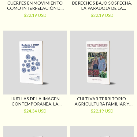
CUERPES EN MOVIMIENTO
DERECHOS BAJO SOSPECHA.
COMO INTERPELACIÓN DE
LA PARADOJA DE LA
LOS PROCESOS DE
PROTECCIÓN SOCIAL EN LA
$22.19 USD
$22.19 USD
INTERVENCIÓN DEL
DISCAPACIDAD
TRABAJO SOCIAL
HUELLAS DE LA IMAGEN
CULTIVAR TERRITORIO.
CONTEMPORÁNEA. LA
AGRICULTURA FAMILIAR Y
EXPERIENCIA ESTÉTICA
POLÍTICA PÚBLICA EN EL
$24.34 USD
$22.19 USD
ENTRE EL CÓDIGO Y LA
CONURBANO BONAERENSE
PANTALLA