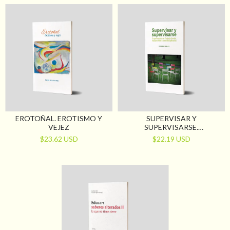
EROTOÑAL. EROTISMO Y
SUPERVISAR Y
VEJEZ
SUPERVISARSE.
EXPERIENCIAS EN TRABAJO
$23.62 USD
$22.19 USD
SOCIAL, EQUIPOS INTER Y
TRANSDISCIPLINARIOS