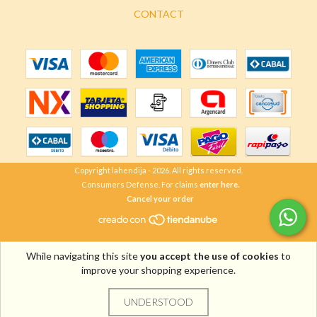
CONTACT
Copyright lahendija - 2026. All rights reserved.
Consumers Defense. For claims
enter here.
Cancel your order
While navigating this site
you accept the use of cookies
to
improve your shopping experience.
UNDERSTOOD