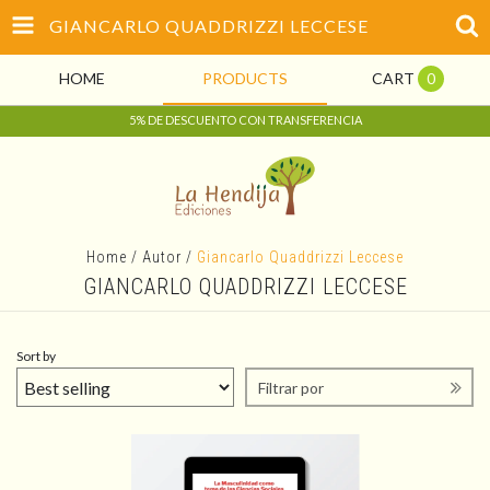
GIANCARLO QUADDRIZZI LECCESE
HOME
PRODUCTS
CART
0
5% DE DESCUENTO CON TRANSFERENCIA
Home
/
Autor
/
Giancarlo Quaddrizzi Leccese
GIANCARLO QUADDRIZZI LECCESE
Sort by
Filtrar por