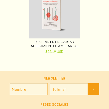
RESILIAR EN HOGARES Y
ACOGIMIENTO FAMILIAR. UN
DESAFÍO NECESARIO PARA
$22.19 USD
LOS PROCESOS DE
REINTEGROS FAMILIARES Y
ADOPCIONES
NEWSLETTER
REDES SOCIALES