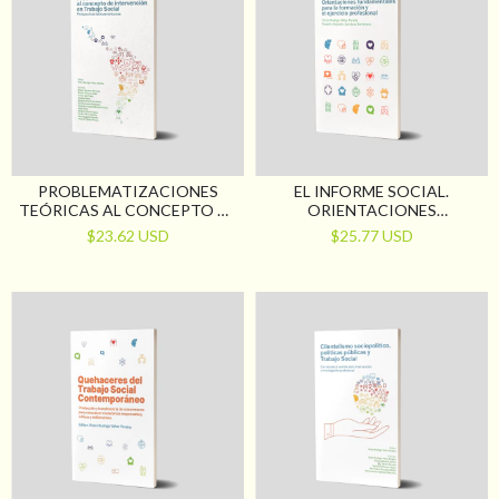
PROBLEMATIZACIONES
EL INFORME SOCIAL.
TEÓRICAS AL CONCEPTO DE
ORIENTACIONES
INTERVENCIÓN EN TRABAJO
FUNDAMENTALES PARA LA
$23.62 USD
$25.77 USD
SOCIAL. PERSPECTIVAS
FORMACIÓN Y EL EJERCICIO
LATINOAMERICANAS
PROFESIONAL