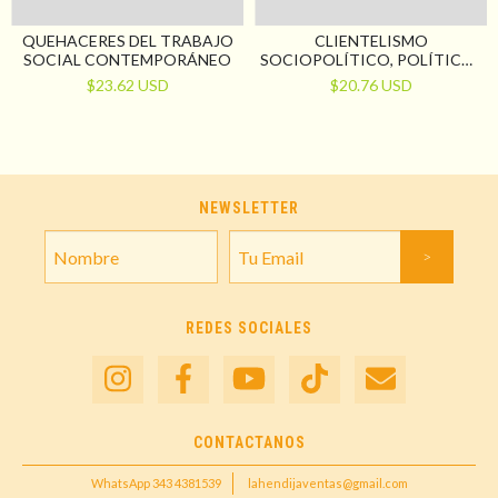
QUEHACERES DEL TRABAJO
CLIENTELISMO
SOCIAL CONTEMPORÁNEO
SOCIOPOLÍTICO, POLÍTICAS
PÚBLICAS Y TRABAJO
$23.62 USD
$20.76 USD
SOCIAL. ESCRUTANDO AL
SENTIDO DE LA
INTERVENCIÓN E
INVESTIGACIÓN
PROFESIONAL
NEWSLETTER
REDES SOCIALES
CONTACTANOS
WhatsApp 343 4381539
lahendijaventas@gmail.com