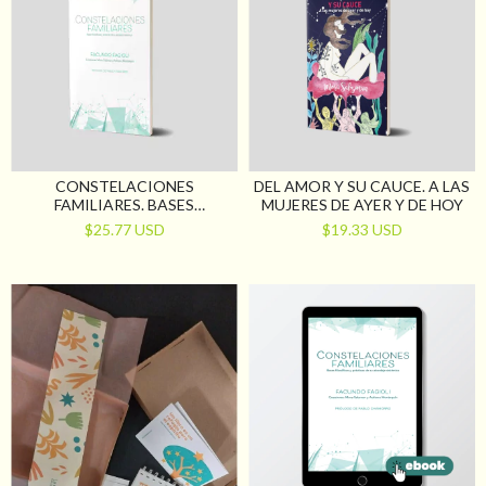
CONSTELACIONES
DEL AMOR Y SU CAUCE. A LAS
FAMILIARES. BASES
MUJERES DE AYER Y DE HOY
FILOSÓFICAS Y PRÁCTICAS
$25.77 USD
$19.33 USD
DE SU ABORDAJE SISTÉMICO