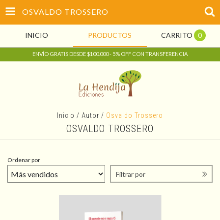
OSVALDO TROSSERO
INICIO
PRODUCTOS
CARRITO
0
ENVÍO GRATIS DESDE $100.000 - 5% OFF CON TRANSFERENCIA
Inicio
/
Autor
/
Osvaldo Trossero
OSVALDO TROSSERO
Ordenar por
Filtrar por