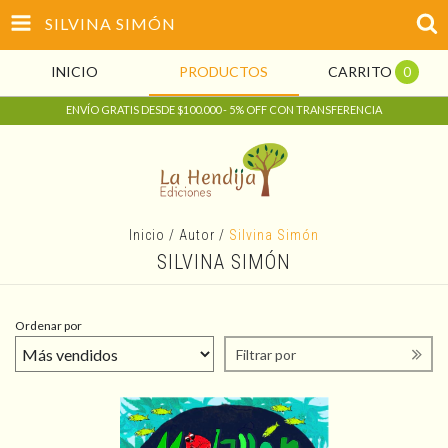
SILVINA SIMÓN
INICIO
PRODUCTOS
CARRITO
0
ENVÍO GRATIS DESDE $100.000 - 5% OFF CON TRANSFERENCIA
Inicio
/
Autor
/
Silvina Simón
SILVINA SIMÓN
Ordenar por
Filtrar por