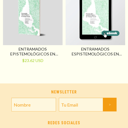
ENTRAMADOS
ENTRAMADOS
EPISTEMOLÓGICOS EN
ESPISTEMOLÓGICOS EN
TRABAJO SOCIAL.
TRABAJO SOCIAL.
$23.62 USD
CONTRIBUCIONES PARA UN
CONTRIBUCIONES PARA UN
SENTIPENSAR-HACER
SENTI-PENSAR SITUADO,
SITUADO, FEMINISTA,
FEMINISTA, DESCOLONIAL Y
DESCOLONIAL E
INTERCULTURAL
INTERCULTURAL
NEWSLETTER
REDES SOCIALES