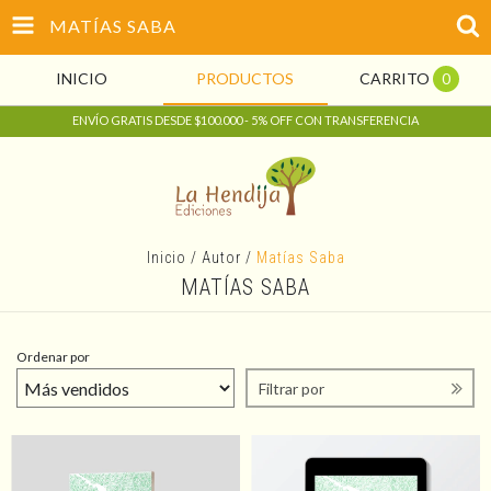
MATÍAS SABA
INICIO
PRODUCTOS
CARRITO
0
ENVÍO GRATIS DESDE $100.000 - 5% OFF CON TRANSFERENCIA
Inicio
/
Autor
/
Matías Saba
MATÍAS SABA
Ordenar por
Filtrar por