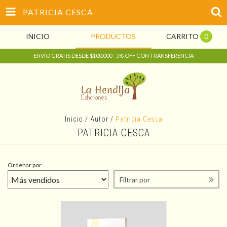
PATRICIA CESCA
INICIO
PRODUCTOS
CARRITO
0
ENVÍO GRATIS DESDE $100.000 - 5% OFF CON TRANSFERENCIA
Inicio
/
Autor
/
Patricia Cesca
PATRICIA CESCA
Ordenar por
Filtrar por