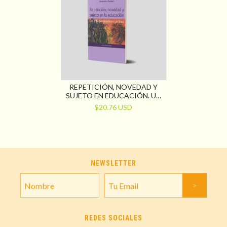
REPETICIÓN, NOVEDAD Y
SUJETO EN EDUCACIÓN. UN
ENFOQUE FILOSÓFICO Y
$20.76 USD
POLÍTICO
NEWSLETTER
REDES SOCIALES