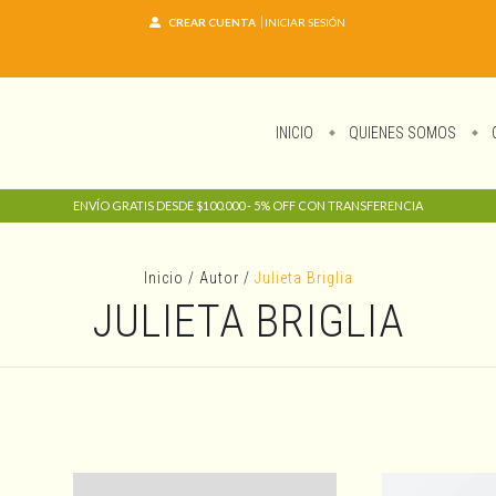
CREAR CUENTA
INICIAR SESIÓN
INICIO
QUIENES SOMOS
ENVÍO GRATIS DESDE $100.000 - 5% OFF CON TRANSFERENCIA
Inicio
/
Autor
/
Julieta Briglia
JULIETA BRIGLIA