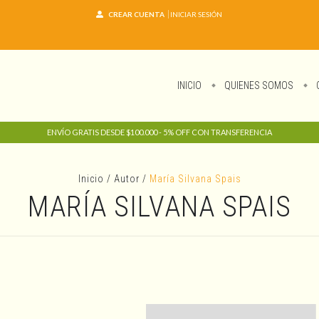
CREAR CUENTA
INICIAR SESIÓN
INICIO
QUIENES SOMOS
ENVÍO GRATIS DESDE $100.000 - 5% OFF CON TRANSFERENCIA
Inicio
/
Autor
/
María Silvana Spais
MARÍA SILVANA SPAIS