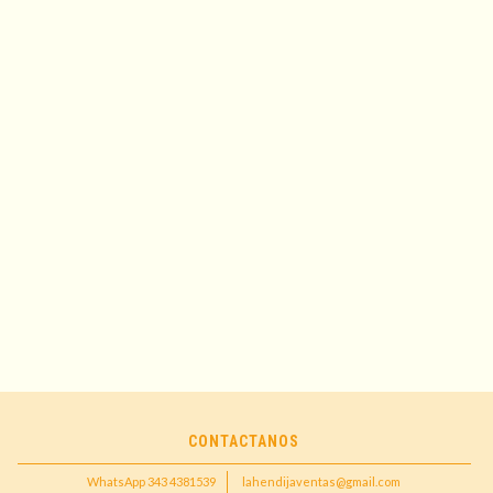
CONTACTANOS
WhatsApp 343 4381539
lahendijaventas@gmail.com