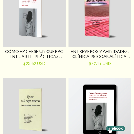
CÓMO HACERSE UN CUERPO
ENTREVEROS Y AFINIDADES.
EN EL ARTE. PRÁCTICAS
CLÍNICA PSICOANALÍTICA,
ARTÍSTICAS Y
ÉTICA Y NUEVOS
$23.62 USD
$22.19 USD
DESOBEDIENCIAS AL
DISPOSITIVOS
GÉNERO