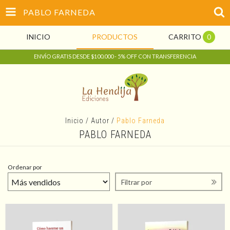
PABLO FARNEDA
INICIO
PRODUCTOS
CARRITO
0
ENVÍO GRATIS DESDE $100.000 - 5% OFF CON TRANSFERENCIA
Inicio
/
Autor
/
Pablo Farneda
PABLO FARNEDA
Ordenar por
Filtrar por