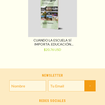
CUANDO LA ESCUELA SÍ
IMPORTA. EDUCACIÓN
RURAL: LO QUE LA PANDEMIA
$20.76 USD
(NO)S MOSTRÓ
NEWSLETTER
REDES SOCIALES