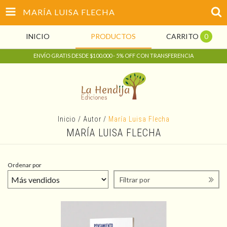
MARÍA LUISA FLECHA
INICIO
PRODUCTOS
CARRITO
0
ENVÍO GRATIS DESDE $100.000 - 5% OFF CON TRANSFERENCIA
Inicio
/
Autor
/
María Luisa Flecha
MARÍA LUISA FLECHA
Ordenar por
Filtrar por