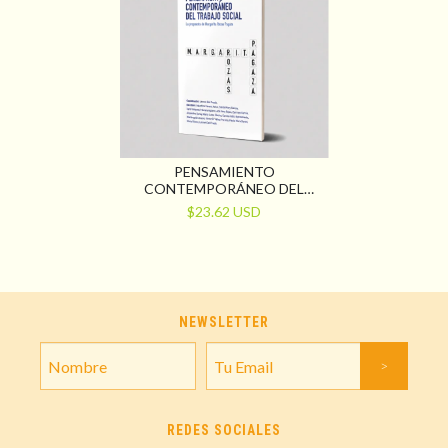
PENSAMIENTO
CONTEMPORÁNEO DEL
TRABAJO SOCIAL. LA
$23.62 USD
PROPUESTA DE MARGARITA
ROZAS PAGAZA
NEWSLETTER
REDES SOCIALES