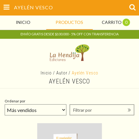
AYELÉN VESCO
INICIO
PRODUCTOS
CARRITO
0
ENVÍO GRATIS DESDE $100.000 - 5% OFF CON TRANSFERENCIA
Inicio
/
Autor
/
Ayelén Vesco
AYELÉN VESCO
Ordenar por
Filtrar por