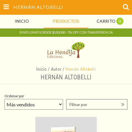
HERNÁN ALTOBELLI
INICIO
PRODUCTOS
CARRITO
0
ENVÍO GRATIS DESDE $100.000 - 5% OFF CON TRANSFERENCIA
Inicio
/
Autor
/
Hernán Altobelli
HERNÁN ALTOBELLI
Ordenar por
Filtrar por