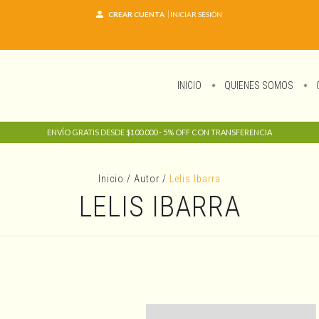
CREAR CUENTA
INICIAR SESIÓN
INICIO
QUIENES SOMOS
ENVÍO GRATIS DESDE $100.000 - 5% OFF CON TRANSFERENCIA
Inicio
/
Autor
/
Lelis Ibarra
LELIS IBARRA