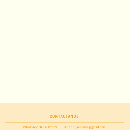
CONTACTANOS
WhatsApp 343 4381539
lahendijaventas@gmail.com