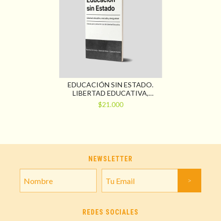
EDUCACIÓN SIN ESTADO.
LIBERTAD EDUCATIVA,
MERCADO Y DESIGUALDAD.
$21.000
CLAVES PARA PENSAR LA LEY
DE LIBERTAD EDUCATIVA
NEWSLETTER
REDES SOCIALES