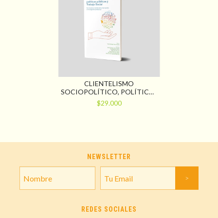
CLIENTELISMO
SOCIOPOLÍTICO, POLÍTICAS
PÚBLICAS Y TRABAJO
$29.000
SOCIAL. ESCRUTANDO AL
SENTIDO DE LA
INTERVENCIÓN E
INVESTIGACIÓN
PROFESIONAL
NEWSLETTER
REDES SOCIALES