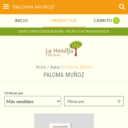
PALOMA MUÑOZ
INICIO
PRODUCTOS
CARRITO
0
ENVÍO GRATIS DESDE $100.000 - 5% OFF CON TRANSFERENCIA
Inicio
/
Autor
/
Paloma Muñoz
PALOMA MUÑOZ
Ordenar por
Filtrar por