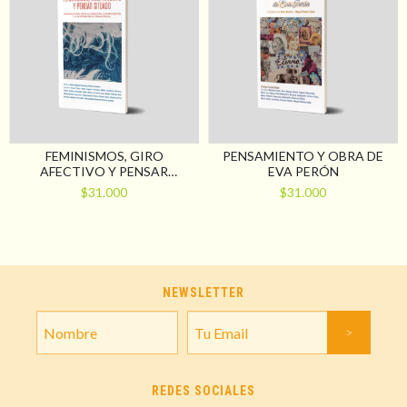
FEMINISMOS, GIRO
PENSAMIENTO Y OBRA DE
AFECTIVO Y PENSAR
EVA PERÓN
SITUADO.
$31.000
$31.000
APROXIMACIONES DESDE LA
FORMACIÓN, LA
INVESTIGACIÓN Y LA
INTERVENCIÓN EN TRABAJO
SOCIAL
NEWSLETTER
REDES SOCIALES