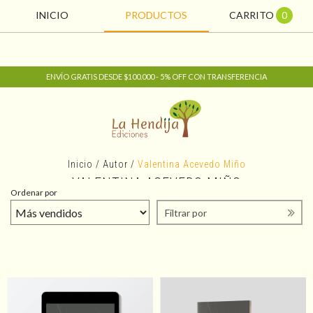
INICIO
PRODUCTOS
CARRITO
0
ENVÍO GRATIS DESDE $100.000 - 5% OFF CON TRANSFERENCIA
Inicio
/
Autor
/
Valentina Acevedo Miño
VALENTINA ACEVEDO MIÑO
Ordenar por
Filtrar por