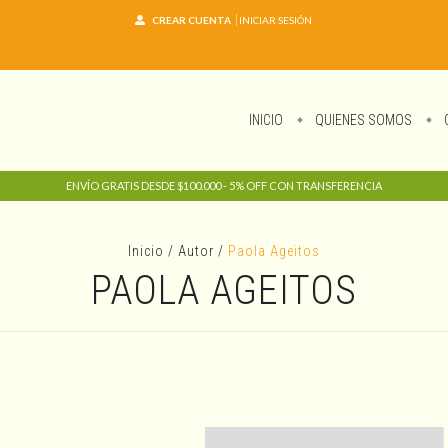
CREAR CUENTA
INICIAR SESIÓN
INICIO
QUIENES SOMOS
ENVÍO GRATIS DESDE $100.000 - 5% OFF CON TRANSFERENCIA
Inicio
/
Autor
/
Paola Ageitos
PAOLA AGEITOS