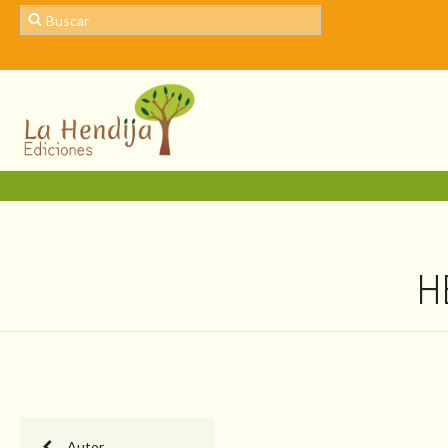
H
Autor