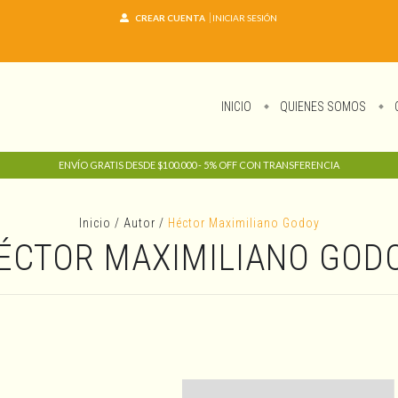
CREAR CUENTA
INICIAR SESIÓN
INICIO
QUIENES SOMOS
ENVÍO GRATIS DESDE $100.000 - 5% OFF CON TRANSFERENCIA
Inicio
/
Autor
/
Héctor Maximiliano Godoy
ÉCTOR MAXIMILIANO GOD