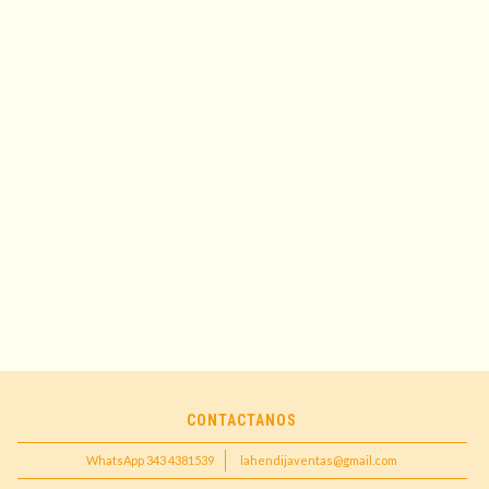
CONTACTANOS
WhatsApp 343 4381539
lahendijaventas@gmail.com