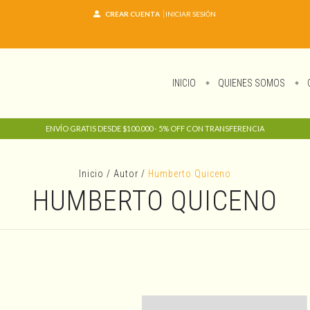
CREAR CUENTA
INICIAR SESIÓN
INICIO
QUIENES SOMOS
ENVÍO GRATIS DESDE $100.000 - 5% OFF CON TRANSFERENCIA
Inicio
/
Autor
/
Humberto Quiceno
HUMBERTO QUICENO