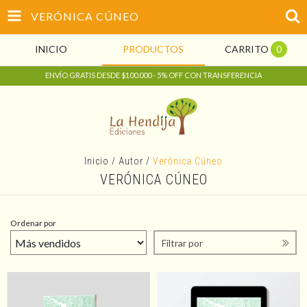
VERÓNICA CÚNEO
INICIO
PRODUCTOS
CARRITO
0
ENVÍO GRATIS DESDE $100.000 - 5% OFF CON TRANSFERENCIA
Inicio
/
Autor
/
Verónica Cúneo
VERÓNICA CÚNEO
Ordenar por
Filtrar por