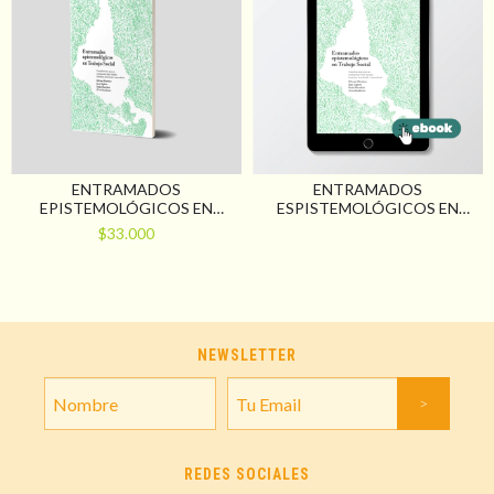
ENTRAMADOS
ENTRAMADOS
EPISTEMOLÓGICOS EN
ESPISTEMOLÓGICOS EN
TRABAJO SOCIAL.
TRABAJO SOCIAL.
$33.000
CONTRIBUCIONES PARA UN
CONTRIBUCIONES PARA UN
SENTIPENSAR-HACER
SENTI-PENSAR SITUADO,
SITUADO, FEMINISTA,
FEMINISTA, DESCOLONIAL Y
DESCOLONIAL E
INTERCULTURAL
INTERCULTURAL
NEWSLETTER
REDES SOCIALES