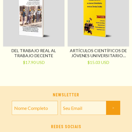
DEL TRABAJO REAL AL
ARTÍCULOS CIENTÍFICOS DE
TRABAJO DECENTE
JÓVENES UNIVERSITARIOS
DESDE LAS CIENCIAS
$17.90 USD
$15.03 USD
SOCIALES
NEWSLETTER
REDES SOCIAIS