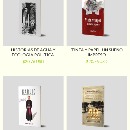
HISTORIAS DE AGUA Y
TINTA Y PAPEL. UN SUEÑO
ECOLOGÍA POLÍTICA.
IMPRESO
MESOPOTAMIA SUR
$20.76 USD
$20.76 USD