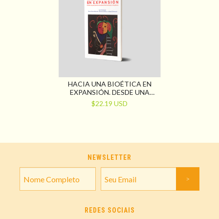
HACIA UNA BIOÉTICA EN
EXPANSIÓN. DESDE UNA
PERSPECTIVA DE DERECHOS
$22.19 USD
HUMANOS Y DE GÉNERO
NEWSLETTER
REDES SOCIAIS