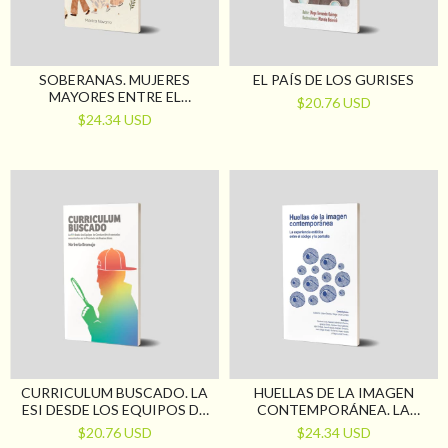
SOBERANAS. MUJERES
EL PAÍS DE LOS GURISES
MAYORES ENTRE EL
$20.76 USD
DISCURSO SANITARIO Y LA
$24.34 USD
EDUCACIÓN SEXUAL
INTEGRAL
CURRICULUM BUSCADO. LA
HUELLAS DE LA IMAGEN
ESI DESDE LOS EQUIPOS DE
CONTEMPORÁNEA. LA
CONDUCCIÓN DE ESCUELAS
EXPERIENCIA ESTÉTICA
$20.76 USD
$24.34 USD
SECUNDARIAS EN LA
ENTRE EL CÓDIGO Y LA