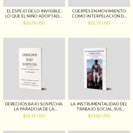
EL ESPEJO DE LO INVISIBLE.
CUERPES EN MOVIMIENTO
LO QUE EL NIÑO ADOPTADO
COMO INTERPELACIÓN DE
CALLA Y LOS PADRES
LOS PROCESOS DE
$20.76 USD
$22.19 USD
NECESITAN ESCUCHAR
INTERVENCIÓN DEL
TRABAJO SOCIAL
DERECHOS BAJO SOSPECHA.
LA INSTRUMENTALIDAD DEL
LA PARADOJA DE LA
TRABAJO SOCIAL. SUS
PROTECCIÓN SOCIAL EN LA
DETERMINACIONES SOCIO-
$22.19 USD
$23.62 USD
DISCAPACIDAD
HISTÓRICAS Y SUS
RACIONALIDADES