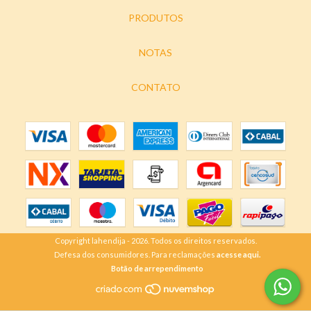
PRODUTOS
NOTAS
CONTATO
Copyright lahendija - 2026. Todos os direitos reservados.
Defesa dos consumidores. Para reclamações
acesse aqui.
Botão de arrependimento