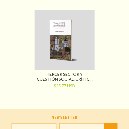
PROVINCIA DE BUENO AIRES
PANTALLA
TERCER SECTOR Y
CUESTIÓN SOCIAL. CRÍTICA
AL PATRÓN EMERGENTE DE
$25.77 USD
INTERVENCIÓN SOCIAL
NEWSLETTER