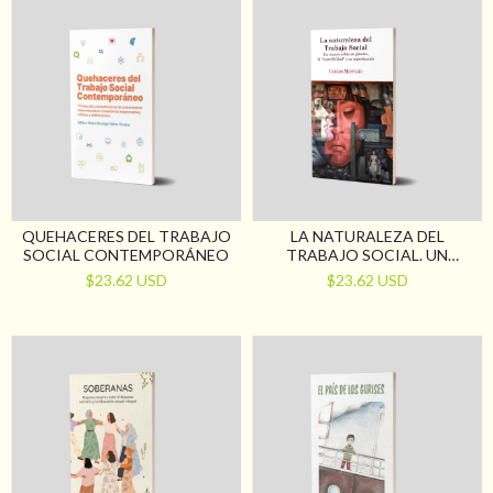
QUEHACERES DEL TRABAJO
LA NATURALEZA DEL
SOCIAL CONTEMPORÁNEO
TRABAJO SOCIAL. UN
ENSAYO SOBRE SU GÉNESIS,
$23.62 USD
$23.62 USD
LA “ESPECIFICIDAD” Y SU
REPRODUCCIÓN