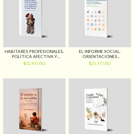
HABITARES PROFESIONALES,
EL INFORME SOCIAL.
POLÍTICA AFECTIVA Y
ORIENTACIONES
CONSTRUCCIÓN DE LO
FUNDAMENTALES PARA LA
$32.93 USD
$25.77 USD
PÚBLICO EN TRABAJO
FORMACIÓN Y EL EJERCICIO
SOCIAL
PROFESIONAL