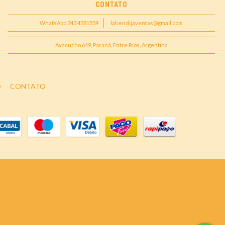
CONTATO
WhatsApp 343 4381539
lahendijaventas@gmail.com
Ayacucho 649, Paraná, Entre Ríos, Argentina
CONTATO