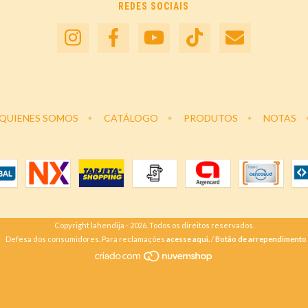
REDES SOCIAIS
QUIENES SOMOS
CATÁLOGO
PRODUTOS
NOTAS
Copyright lahendija - 2026. Todos os direitos reservados.
Defesa dos consumidores. Para reclamações
acesse aqui.
/
Botão de arrependimento