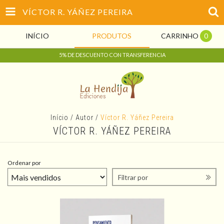
VÍCTOR R. YÁÑEZ PEREIRA
INÍCIO
PRODUTOS
CARRINHO
0
5% DE DESCUENTO CON TRANSFERENCIA
Início
/
Autor
/
Víctor R. Yáñez Pereira
VÍCTOR R. YÁÑEZ PEREIRA
Ordenar por
Filtrar por