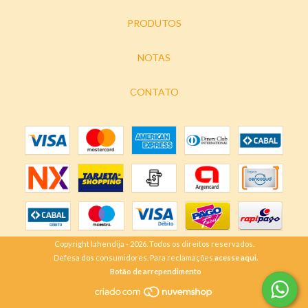
PRODUTOS
NOTAS
CONTATO
Copyright lahendija - 2026. Todos os direitos reservados.
Defesa dos consumidores. Para reclamações
acesse aqui.
Botão de arrependimento