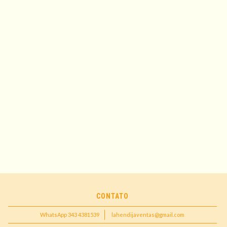
CONTATO
WhatsApp 343 4381539
lahendijaventas@gmail.com