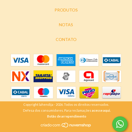
PRODUTOS
NOTAS
CONTATO
Copyright lahendija - 2026. Todos os direitos reservados.
Defesa dos consumidores. Para reclamações
acesse aqui.
Botão de arrependimento